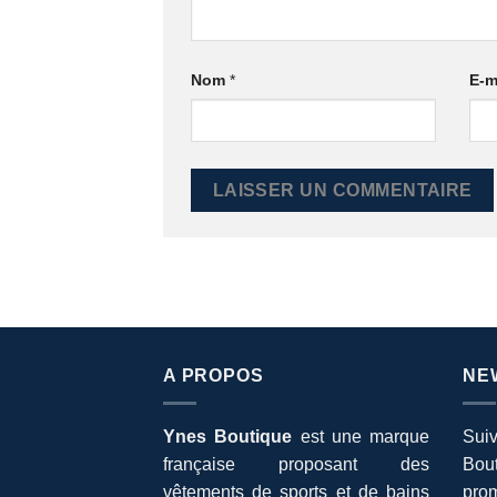
Nom
*
E-m
A PROPOS
NE
Ynes Boutique
est une marque
Suiv
française proposant des
Bout
vêtements de sports et de bains
prom