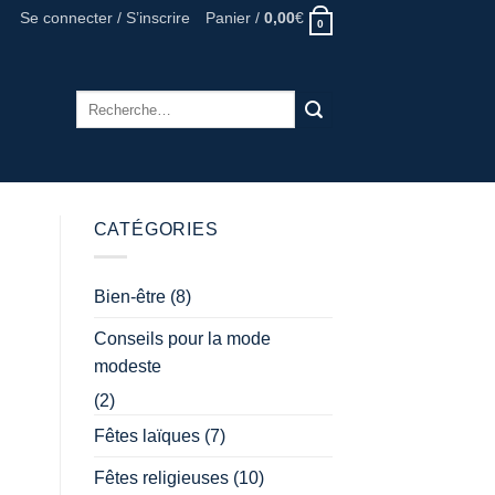
Se connecter / S’inscrire
Panier /
0,00
€
0
Recherche
pour :
CATÉGORIES
Bien-être
(8)
Conseils pour la mode
modeste
(2)
Fêtes laïques
(7)
Fêtes religieuses
(10)