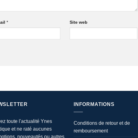
ail
*
Site web
WSLETTER
INFORMATIONS
ez toute l'actualité Ynes
Conditions de retour et de
ique et ne raté aucunes
remboursement
otions, nouveautés ou autres