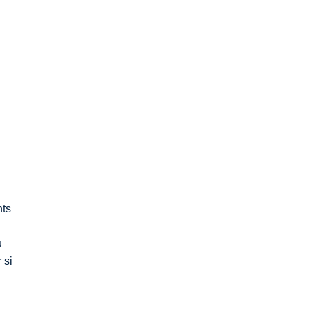
nts
u
 si