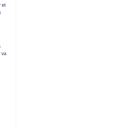
 et
s
s
r va