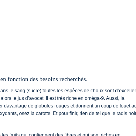
en fonction des besoins recherchés.
 dans le sang (sucre) toutes les espèces de choux sont d’excelle
alors le jus d’avocat. Il est très riche en oméga-9. Aussi, la
rer davantage de globules rouges et donnent un coup de fouet a
ants, osez la carotte. Et pour finir, rien de tel que le radis noir
s les fruits qui contiennent des fibres et qui sont riches en