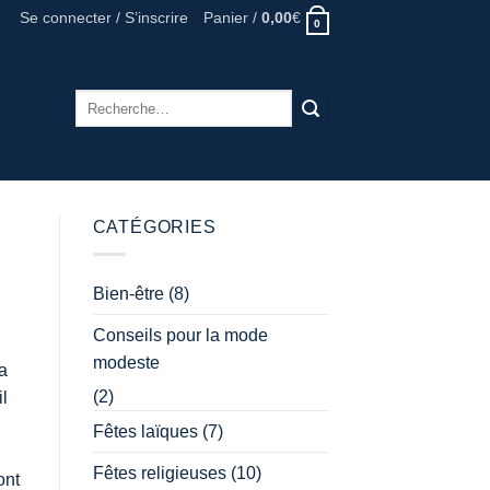
Se connecter / S’inscrire
Panier /
0,00
€
0
Recherche
pour :
CATÉGORIES
Bien-être
(8)
Conseils pour la mode
modeste
a
(2)
il
Fêtes laïques
(7)
Fêtes religieuses
(10)
ont