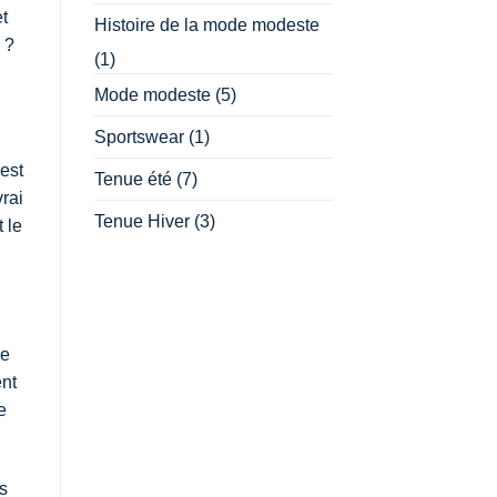
et
Histoire de la mode modeste
 ?
(1)
Mode modeste
(5)
Sportswear
(1)
est
Tenue été
(7)
rai
Tenue Hiver
(3)
 le
de
ent
e
s