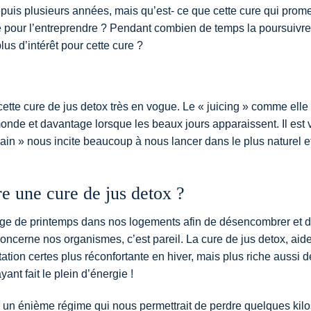
depuis plusieurs années, mais qu’est- ce que cette cure qui prom
de pour l’entreprendre ? Pendant combien de temps la poursuivre
lus d’intérêt pour cette cure ?
ette cure de jus detox très en vogue. Le « juicing » comme elle 
nde et davantage lorsque les beaux jours apparaissent. Il est v
in » nous incite beaucoup à nous lancer dans le plus naturel et
re une cure de jus detox ?
yage de printemps dans nos logements afin de désencombrer et 
oncerne nos organismes, c’est pareil. La cure de jus detox, aid
ion certes plus réconfortante en hiver, mais plus riche aussi d
ayant fait le plein d’énergie !
ox un énième régime qui nous permettrait de perdre quelques kilo