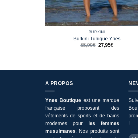
+
BURKINI
Burkini Tunique Ynes
55,90
€
27,95
€
A PROPOS
NE
Ynes Boutique
est une marque
Suiv
française proposant des
Bout
vêtements de sports et de bains
prom
modernes pour
les femmes
!
musulmanes
. Nos produits sont