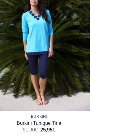
BURKINI
Burkini Tunique Tina
51,90
€
25,95
€